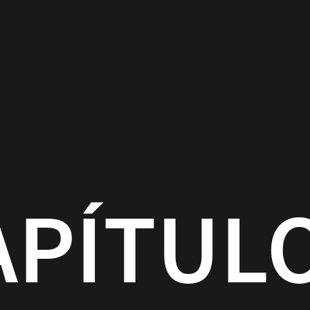
TULO 4
O O LAY-OUT