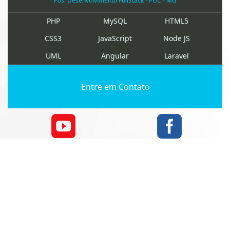
Pós: Desenvolvimento FullStack - PUC - MG
PHP
MySQL
HTML5
CSS3
JavaScript
Node JS
UML
Angular
Laravel
Entre em Contato